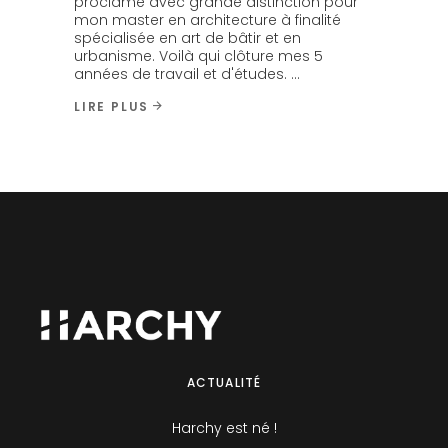
proclamé avec grande distinction pour
mon master en architecture à finalité
spécialisée en art de bâtir et en
urbanisme. Voilà qui clôture mes 5
années de travail et d'études.
LIRE PLUS
ACTUALITÉ
Harchy est né !